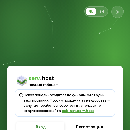
RU
EN
serv
.host
Личный кабинет
Новая панель находится на финальной стадии
тестирования. Просим прощения за неудобства —
в случае неработоспособности используйте
старую версию сайта
cabinet.serv.host
Вход
Регистрация